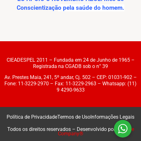
Conscientizaçã
o pela saúde do homem.
CIEADESPEL 2011 – Fundada em 24 de Junho de 1965 –
Registrada na CGADB sob o n° 39
Av. Prestes Maia, 241, 5º andar, Cj. 502 – CEP: 01031-902 –
Fone: 11-3229-2970 – Fax: 11-3229-2963 – Whatsapp: (11)
9 4290-9633
Política de Privacidade
Termos de Uso
Informações Legais
Todos os direitos reservados – Desenvolvido por
Webzoe
Company®