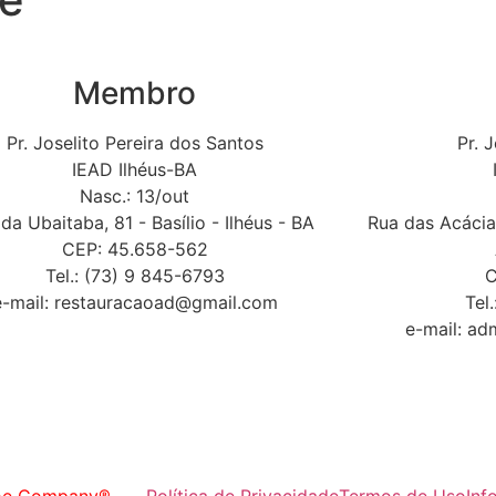
Membro
Pr. Joselito Pereira dos Santos
Pr. 
IEAD Ilhéus-BA
Nasc.: 13/out
da Ubaitaba, 81 - Basílio - Ilhéus - BA
Rua das Acácia
CEP: 45.658-562
Tel.: (73) 9 845-6793
C
e-mail:
restauracaoad@gmail.com
Tel
e-mail:
ad
em 24 de Junho de 1965 – Registrada na CGADB sob o n°
01031-902 – Fone: 11-3229-2970 – Fax: 11-3229-2963 – Wha
e Company®
Política de Privacidade
Termos de Uso
Inf