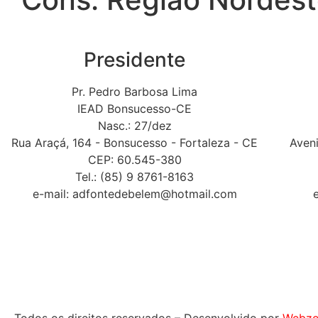
Presidente
Pr. Pedro Barbosa Lima
IEAD Bonsucesso-CE
Nasc.: 27/dez
Rua Araçá, 164 - Bonsucesso - Fortaleza - CE
Aveni
CEP: 60.545-380
Tel.: (85) 9 8761-8163
e-mail:
adfontedebelem@hotmail.com
CIEADESPEL 2011 – Fundada 
Av. Prestes Maia, 241, 5º andar, Cj. 502 – CEP: 
Todos os direitos reservados – Desenvolvido por
Webzo