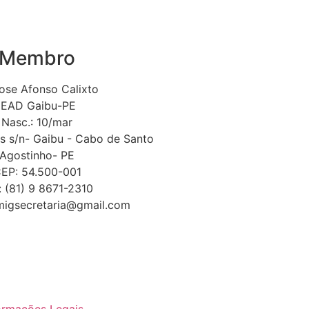
Membro
Jose Afonso Calixto
IEAD Gaibu-PE
Nasc.: 10/mar
s s/n- Gaibu - Cabo de Santo
Agostinho- PE
EP: 54.500-001
.: (81) 9 8671-2310
migsecretaria@gmail.com
 39
tsapp: (11) 9 4290-9633
ormações Legais