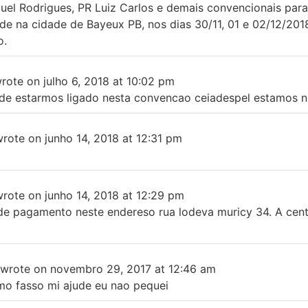
uel Rodrigues, PR Luiz Carlos e demais convencionais par
e na cidade de Bayeux PB, nos dias 30/11, 01 e 02/12/2018
o.
rote on
julho 6, 2018
at
10:02 pm
de estarmos ligado nesta convencao ceiadespel estamos 
wrote on
junho 14, 2018
at
12:31 pm
wrote on
junho 14, 2018
at
12:29 pm
e pagamento neste endereso rua lodeva muricy 34. A cent
wrote on
novembro 29, 2017
at
12:46 am
mo fasso mi ajude eu nao pequei