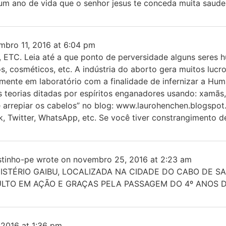
um ano de vida que o senhor jesus te conceda muita saude
bro 11, 2016
at
6:04 pm
 Leia até a que ponto de perversidade alguns seres 
os, cosméticos, etc. A indústria do aborto gera muitos luc
amente em laboratório com a finalidade de infernizar a Hu
 teorias ditadas por espíritos enganadores usando: xamãs, p
e arrepiar os cabelos” no blog: www.laurohenchen.blogspo
k, Twitter, WhatsApp, etc. Se você tiver constrangimento d
tinho-pe
wrote on
novembro 25, 2016
at
2:23 am
ISTÉRIO GAIBU, LOCALIZADA NA CIDADE DO CABO DE S
LTO EM AÇÃO E GRAÇAS PELA PASSAGEM DO 4º ANOS 
 2016
at
1:36 pm