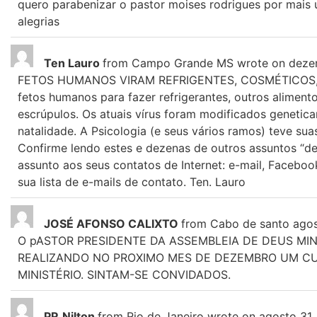
quero parabenizar o pastor moises rodrigues por mais 
alegrias
Ten Lauro
from
Campo Grande MS
wrote on
dezem
FETOS HUMANOS VIRAM REFRIGENTES, COSMÉTICOS, ETC.
fetos humanos para fazer refrigerantes, outros aliment
escrúpulos. Os atuais vírus foram modificados genetic
natalidade. A Psicologia (e seus vários ramos) teve suas
Confirme lendo estes e dezenas de outros assuntos “d
assunto aos seus contatos de Internet: e-mail, Faceboo
sua lista de e-mails de contato. Ten. Lauro
JOSÉ AFONSO CALIXTO
from
Cabo de santo agos
O pASTOR PRESIDENTE DA ASSEMBLEIA DE DEUS MIN
REALIZANDO NO PROXIMO MES DE DEZEMBRO UM CU
MINISTÉRIO. SINTAM-SE CONVIDADOS.
PR.Nilton
from
Rio de Janeiro
wrote on
agosto 31,