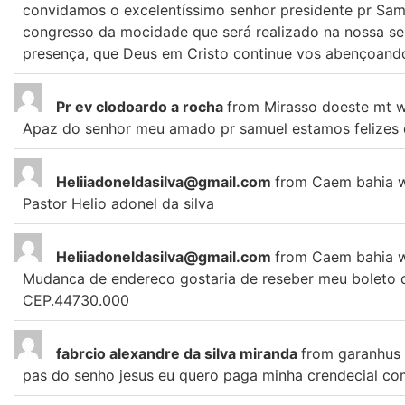
convidamos o excelentíssimo senhor presidente pr Sam
congresso da mocidade que será realizado na nossa sed
presença, que Deus em Cristo continue vos abençoand
Pr ev clodoardo a rocha
from
Mirasso doeste mt
w
Apaz do senhor meu amado pr samuel estamos felizes 
Heliiadoneldasilva@gmail.com
from
Caem bahia
Pastor Helio adonel da silva
Heliiadoneldasilva@gmail.com
from
Caem bahia
Mudanca de endereco gostaria de reseber meu boleto d
CEP.44730.000
fabrcio alexandre da silva miranda
from
garanhus
pas do senho jesus eu quero paga minha crendecial co