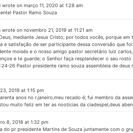
B
wrote on
março 11, 2020
at
1:28 am
mente! Pastor Ramo Souza
b
wrote on
novembro 21, 2019
at
11:21 am
u Deus, mediante Jesus Cristo, por todos vocês, porque em
 e satisfação de ser participante dessa conversão que foi
ente moisés e o nosso amigo pastor secretário luiz carlos
oe e te guarde; o Senhor faça resplandecer o seu rosto s
 6:24-26 Pastor presidente ramo souza assembleia de deus
23, 2019
at
1:15 pm
arenta anos no r.janeiro,meu recado é; fui membro da asse
ou muito feliz em ter as nooticias da ciadespel,deus abe
ro 8, 2018
at
1:32 pm
a do pr presidente Martins de Souza juntamente com o gru