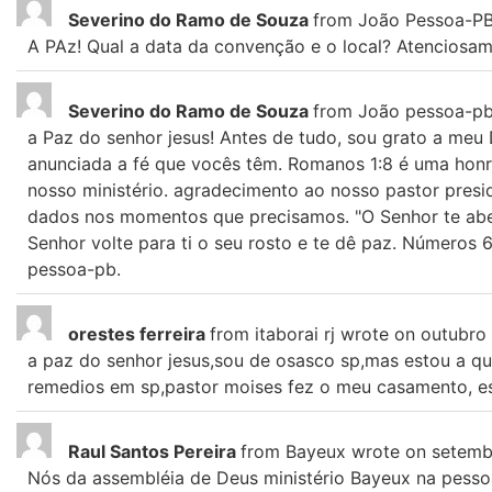
Severino do Ramo de Souza
from
João Pessoa-P
A PAz! Qual a data da convenção e o local? Atenciosa
Severino do Ramo de Souza
from
João pessoa-p
a Paz do senhor jesus! Antes de tudo, sou grato a me
anunciada a fé que vocês têm. Romanos 1:8 é uma honra
nosso ministério. agradecimento ao nosso pastor presid
dados nos momentos que precisamos. "O Senhor te abenç
Senhor volte para ti o seu rosto e te dê paz. Números
pessoa-pb.
orestes ferreira
from
itaborai rj
wrote on
outubro 
a paz do senhor jesus,sou de osasco sp,mas estou a qu
remedios em sp,pastor moises fez o meu casamento, est
Raul Santos Pereira
from
Bayeux
wrote on
setemb
Nós da assembléia de Deus ministério Bayeux na pesso