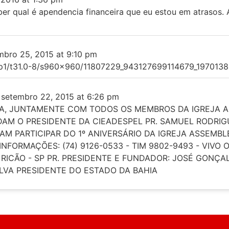
ber qual é apendencia financeira que eu estou em atrasos.
mbro 25, 2015
at
9:10 pm
xfp1/t31.0-8/s960x960/11807229_943127699114679_197013
setembro 22, 2015
at
6:26 pm
LVA, JUNTAMENTE COM TODOS OS MEMBROS DA IGREJA 
IDAM O PRESIDENTE DA CIEADESPEL PR. SAMUEL RODRI
AM PARTICIPAR DO 1º ANIVERSÁRIO DA IGREJA ASSEMBL
NFORMAÇÕES: (74) 9126-0533 - TIM 9802-9493 - VIVO 
 RICÃO - SP PR. PRESIDENTE E FUNDADOR: JOSÉ GONÇA
ILVA PRESIDENTE DO ESTADO DA BAHIA