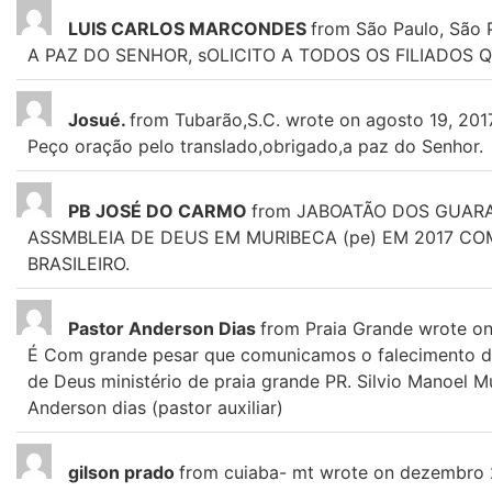
LUIS CARLOS MARCONDES
from
São Paulo, São P
A PAZ DO SENHOR, sOLICITO A TODOS OS FILIADOS
Josué.
from
Tubarão,S.C.
wrote on
agosto 19, 201
Peço oração pelo translado,obrigado,a paz do Senhor.
PB JOSÉ DO CARMO
from
JABOATÃO DOS GUARA
ASSMBLEIA DE DEUS EM MURIBECA (pe) EM 2017 C
BRASILEIRO.
Pastor Anderson Dias
from
Praia Grande
wrote o
É Com grande pesar que comunicamos o falecimento da
de Deus ministério de praia grande PR. Silvio Manoel 
Anderson dias (pastor auxiliar)
gilson prado
from
cuiaba- mt
wrote on
dezembro 