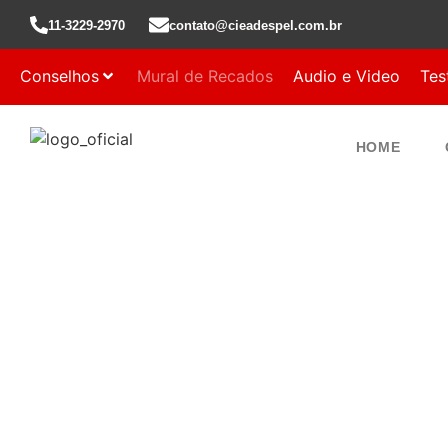
11-3229-2970
contato@cieadespel.com.br
Conselhos
Mural de Recados
Audio e Video
Tes
HOME