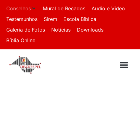
Conselhos
Mural de Recados
Audio e Video
Testemunhos
Sirem
Escola Bíblica
Galeria de Fotos
Notícias
Downloads
Bíblia Online
QUEM SOMO
IGREJAS FILI
FALE CON
Cons. Região
Sudeste – SP