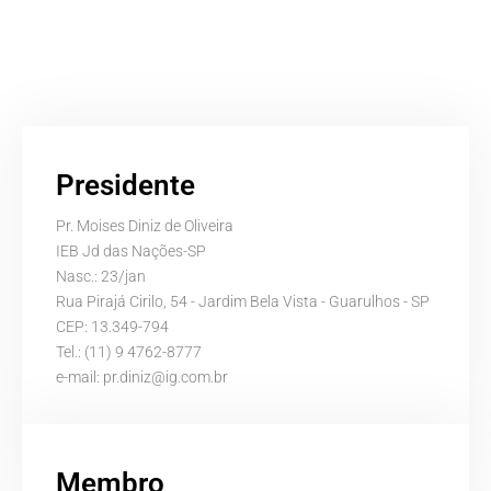
Presidente
Pr. Moises Diniz de Oliveira
IEB Jd das Nações-SP
Nasc.: 23/jan
Rua Pirajá Cirilo, 54 - Jardim Bela Vista - Guarulhos - SP
CEP: 13.349-794
Tel.: (11) 9 4762-8777
e-mail:
pr.diniz@ig.com.br
Membro