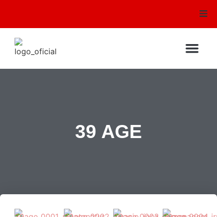
Conselhos
Mural de Recados
Audio e Video
Testemunhos
39 AGE
Sirem
Escola Bíblica
Galeria de Fotos