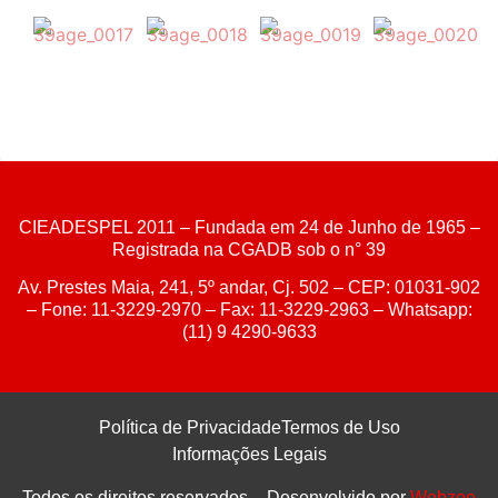
CIEADESPEL 2011 – Fundada em 24 de Junho de 1965 –
Registrada na CGADB sob o n° 39
Av. Prestes Maia, 241, 5º andar, Cj. 502 – CEP: 01031-902
– Fone: 11-3229-2970 – Fax: 11-3229-2963 – Whatsapp:
(11) 9 4290-9633
Política de Privacidade
Termos de Uso
Informações Legais
Todos os direitos reservados – Desenvolvido por
Webzoe