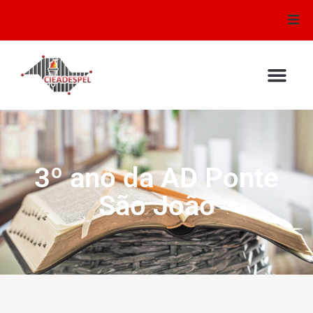
Conselhos
Mural de Recados
Audio e Video
Testemunhos
3º ano da AD Ponte
São João
Sirem
Escola Bíblica
Galeria de Fotos