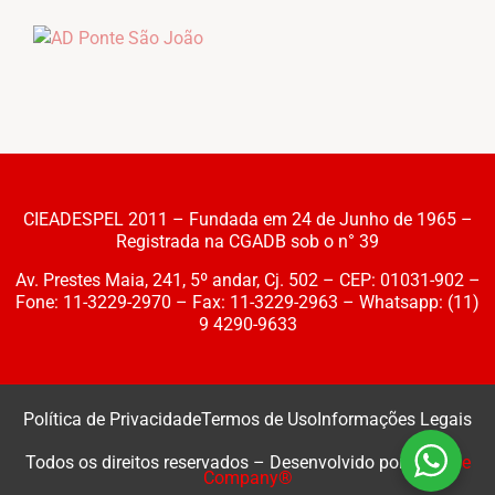
Notícias
Downloads
Bíblia Online
CIEADESPEL 2011 – Fundada em 24 de Junho de 1965 –
Registrada na CGADB sob o n° 39
Av. Prestes Maia, 241, 5º andar, Cj. 502 – CEP: 01031-902 –
Fone: 11-3229-2970 – Fax: 11-3229-2963 – Whatsapp: (11)
9 4290-9633
Política de Privacidade
Termos de Uso
Informações Legais
Todos os direitos reservados – Desenvolvido por
Webzoe
Company®