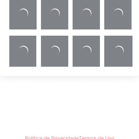
CIEADESPEL 2011 – Fundada em 24 de Junho de 1965 –
Registrada na CGADB sob o n° 39
Av. Prestes Maia, 241, 5º andar, Cj. 502 – CEP: 01031-902 –
Fone: 11-3229-2970 – Fax: 11-3229-2963 – Whatsapp: (11)
9 4290-9633
Política de Privacidade
Termos de Uso