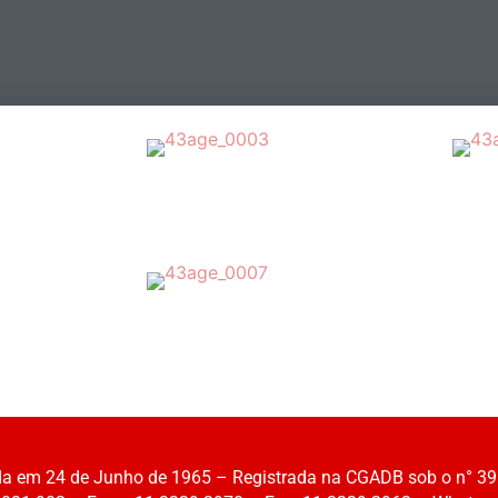
 em 24 de Junho de 1965 – Registrada na CGADB sob o n° 39