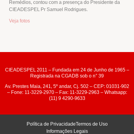
Remédios, contou com a presença do Presidente da
CIEADESPEL Pr Samuel Rodrigues.
Veja fotos
CIEADESPEL 2011 – Fundada em 24 de Junho de 1965 –
Registrada na CGADB sob o n° 39
Av. Prestes Maia, 241, 5º andar, Cj. 502 – CEP: 01031-902
– Fone: 11-3229-2970 – Fax: 11-3229-2963 – Whatsapp:
(11) 9 4290-9633
Política de Privacidade
Termos de Uso
Informações Legais