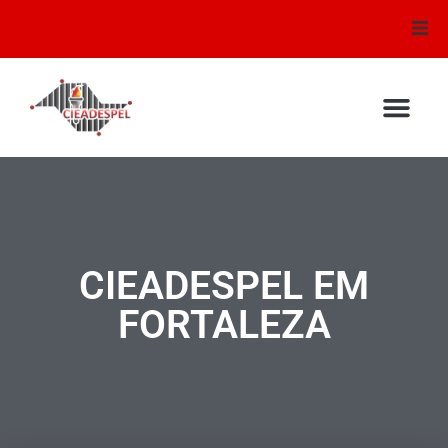
Conselhos
Mural de Recados
Audio e Video
Testemunhos
CIEADESPEL EM
Sirem
FORTALEZA
Escola Bíblica
Galeria de Fotos