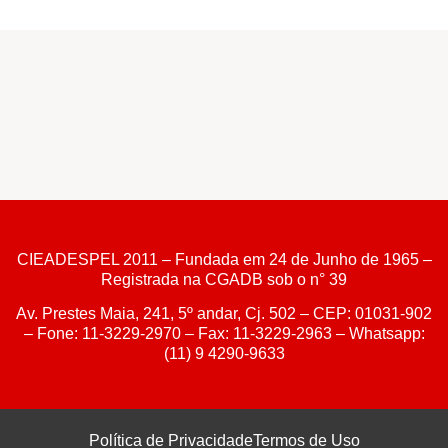
CIEADESPEL 2011 – Fundada em 24 de Junho de 1965 –
Registrada na CGADB sob o n° 39
Av. Prestes Maia, 241, 5º andar, Cj. 502 – CEP: 01031-902
– Fone: 11-3229-2970 – Fax: 11-3229-2963 – Whatsapp:
(11) 9 4290-9633
Política de Privacidade
Termos de Uso