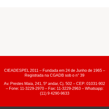
CIEADESPEL 2011 – Fundada em 24 de Junho de 1965 –
Registrada na CGADB sob o n° 39
Av. Prestes Maia, 241, 5º andar, Cj. 502 – CEP: 01031-902
– Fone: 11-3229-2970 – Fax: 11-3229-2963 – Whatsapp:
(11) 9 4290-9633