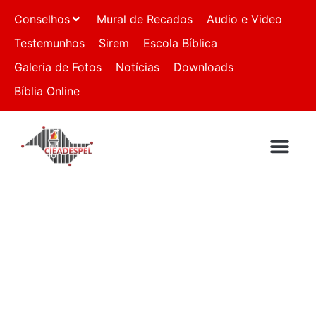
Conselhos
Mural de Recados
Audio e Video
Testemunhos
Sirem
Escola Bíblica
Galeria de Fotos
Notícias
Downloads
Bíblia Online
QUEM SOMO
IGREJAS FILI
FALE CON
CONVOCAÇÃO PARA
43ª AGO DA CGADB