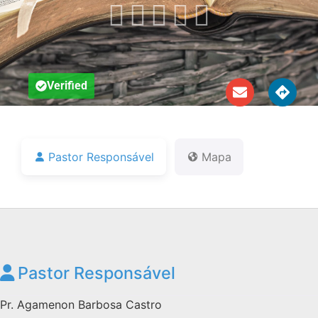
Notícias





Downloads
Bíblia Online
Verified
Pastor Responsável
Mapa
Pastor Responsável
Pr. Agamenon Barbosa Castro