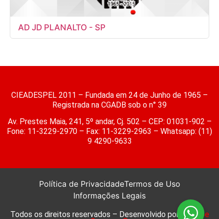
AD JD PLANALTO - SP
CIEADESPEL 2011 – Fundada em 24 de Junho de 1965 –
Registrada na CGADB sob o n° 39
Av. Prestes Maia, 241, 5º andar, Cj. 502 – CEP: 01031-902 –
Fone: 11-3229-2970 – Fax: 11-3229-2963 – Whatsapp: (11)
9 4290-9633
Política de Privacidade
Termos de Uso
Informações Legais
Todos os direitos reservados – Desenvolvido por
Webzoe