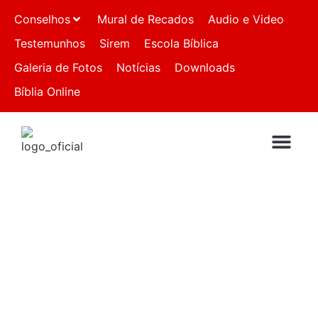
Conselhos
Mural de Recados
Audio e Video
Testemunhos
Sirem
Escola Bíblica
Galeria de Fotos
Notícias
Downloads
Bíblia Online
QUEM SOMO
IGREJAS FIL
FALE CO
Mar
ASSEMBLEIA DE
DEUS
CHAPADINHA - MA