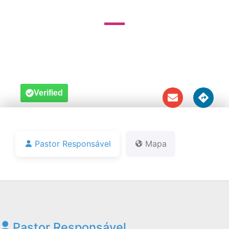
Travessa da Corrente, 01 - Centro - Chapadinha
- MA - CEP. 65500-000





Verified
Pastor Responsável
Mapa
Pastor Responsável