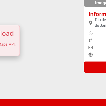
Imag
Infor
Rio de
de Jan
 load
Maps API.