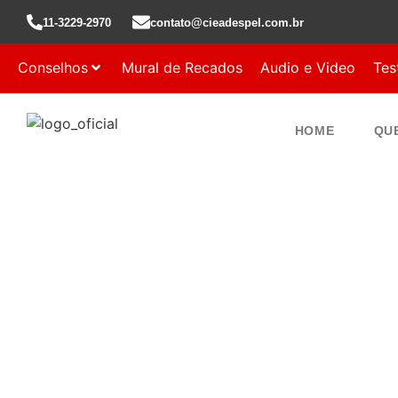
11-3229-2970
contato@cieadespel.com.br
Conselhos
Mural de Recados
Audio e Video
Tes
HOME
QU
ASSEMBLEIA DE