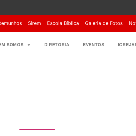
temunhos
Sirem
Escola Bíblica
Galeria de Fotos
Not
EM SOMOS
DIRETORIA
EVENTOS
IGREJA
 DEUS JD MARIL
Rio de Janeiro, Região Sudeste