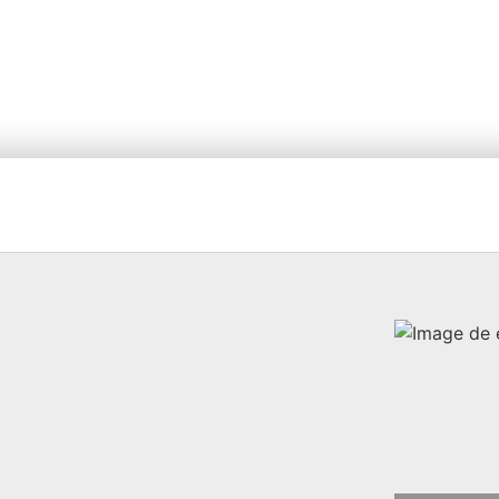




