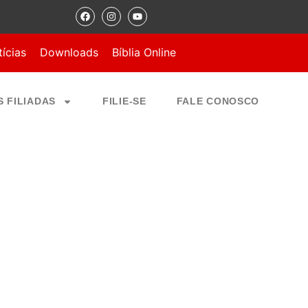
ícias
Downloads
Bíblia Online
S FILIADAS
FILIE-SE
FALE CONOSCO
Marcar como Favorito
ICE – RJ