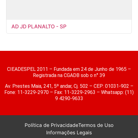
AD JD PLANALTO - SP
CIEADESPEL 2011 – Fundada em 24 de Junho de 1965 –
Registrada na CGADB sob o n° 39
Av. Prestes Maia, 241, 5º andar, Cj. 502 – CEP: 01031-902 –
Fone: 11-3229-2970 – Fax: 11-3229-2963 – Whatsapp: (11)
9 4290-9633
Política de Privacidade
Termos de Uso
Informações Legais