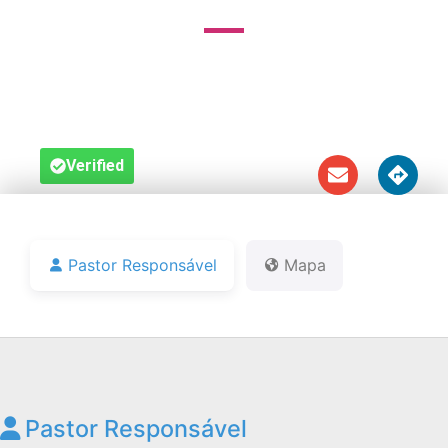
Rio de Janeiro, Região Sudeste





Verified
Pastor Responsável
Mapa
Pastor Responsável