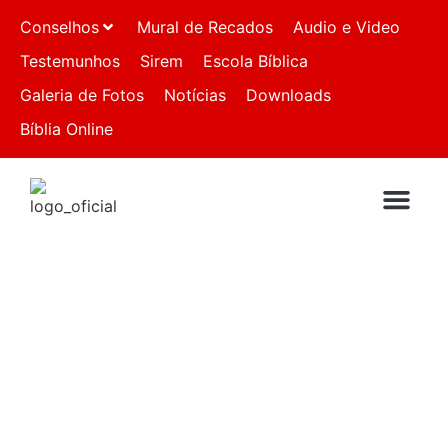
Conselhos
Mural de Recados
Audio e Video
Testemunhos
Sirem
Escola Bíblica
Galeria de Fotos
Notícias
Downloads
Bíblia Online
QUEM SOMO
IGREJAS FILI
FALE CON
Mar
ASSEMBLEIA DE
DEUS PQ ESTORIL II
– RJ