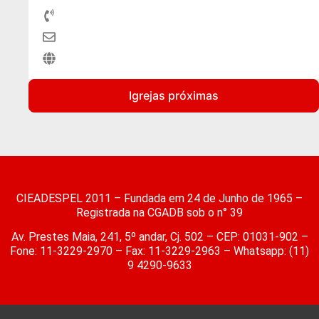
Igrejas próximas
CIEADESPEL 2011 – Fundada em 24 de Junho de 1965 –
Registrada na CGADB sob o n° 39
Av. Prestes Maia, 241, 5º andar, Cj. 502 – CEP: 01031-902 –
Fone: 11-3229-2970 – Fax: 11-3229-2963 – Whatsapp: (11)
9 4290-9633