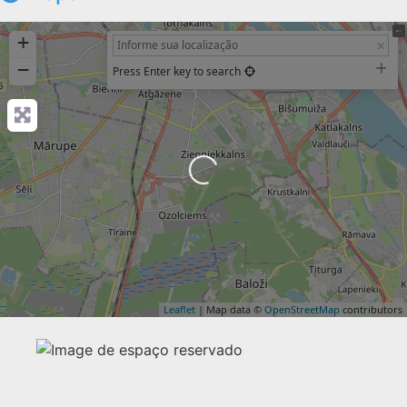
+
−
Press Enter key to search
Carregando...
Leaflet
| Map data ©
OpenStreetMap
contributors