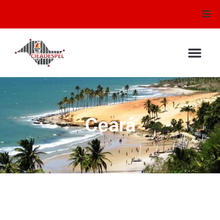
Conselhos
Mural de Recados
Audio e Video
Testemunhos
Ceará
Sirem
Escola Bíblica
Galeria de Fotos