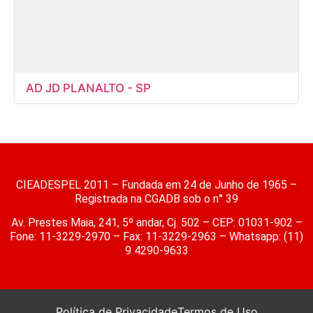
AD JD PLANALTO - SP
CIEADESPEL 2011 – Fundada em 24 de Junho de 1965 –
Registrada na CGADB sob o n° 39
Av. Prestes Maia, 241, 5º andar, Cj. 502 – CEP: 01031-902 –
Fone: 11-3229-2970 – Fax: 11-3229-2963 – Whatsapp: (11)
9 4290-9633
Política de Privacidade
Termos de Uso