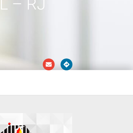
L – RJ