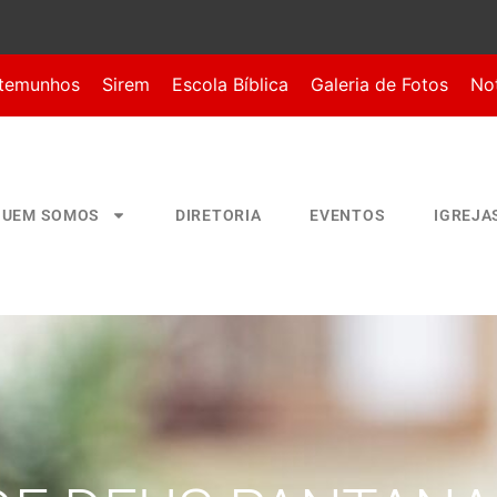
temunhos
Sirem
Escola Bíblica
Galeria de Fotos
Not
QUEM SOMOS
DIRETORIA
EVENTOS
IGREJA