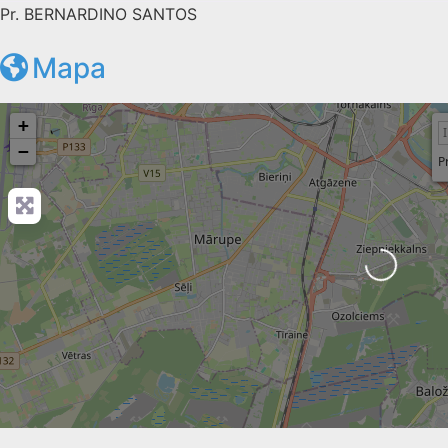
Pr. BERNARDINO SANTOS
Mapa
+
−
P
Carregando...