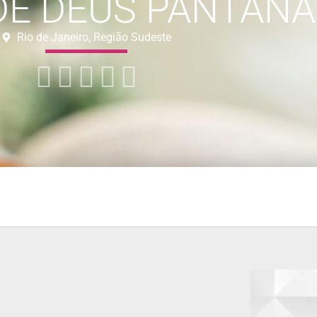
DE DEUS PANTANA
Rio de Janeiro, Região Sudeste




