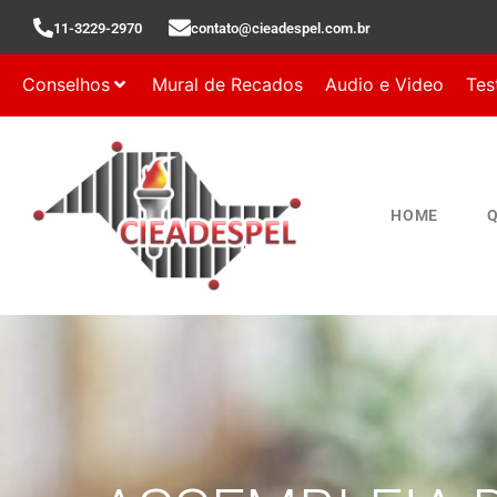
11-3229-2970
contato@cieadespel.com.br
Conselhos
Mural de Recados
Audio e Video
Tes
HOME