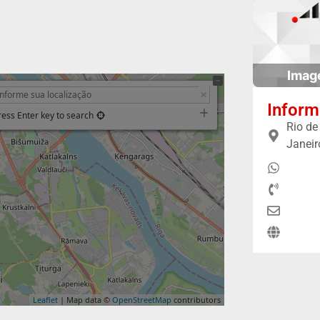
Imag
Inform
ress Enter key to search
Rio de
Janeir
Leaflet
| Map data ©
OpenStreetMap
contributors