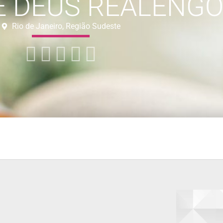
 DEUS REALENGO I
Rio de Janeiro, Região Sudeste




