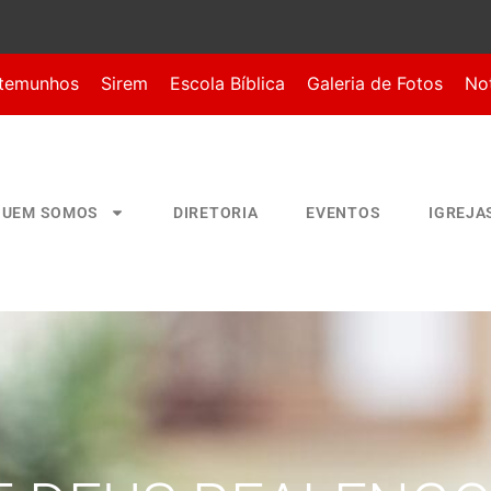
temunhos
Sirem
Escola Bíblica
Galeria de Fotos
Not
QUEM SOMOS
DIRETORIA
EVENTOS
IGREJA