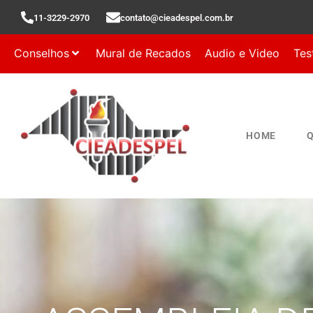
11-3229-2970
contato@cieadespel.com.br
Conselhos
Mural de Recados
Audio e Video
Tes
HOME