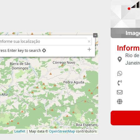
Imag
Inform
ress Enter key to search
Rio de
Janeir
Leaflet
| Map data ©
OpenStreetMap
contributors