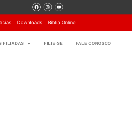
ícias
Downloads
Bíblia Online
S FILIADAS
FILIE-SE
FALE CONOSCO
Marcar como Favorito
RUZ – MT