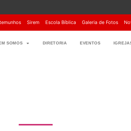
temunhos
Sirem
Escola Bíblica
Galeria de Fotos
Not
EM SOMOS
DIRETORIA
EVENTOS
IGREJA
 DEUS SANTA C
o de Matos Guerra, 10 - Santa Cruz, Cuiabá - MT