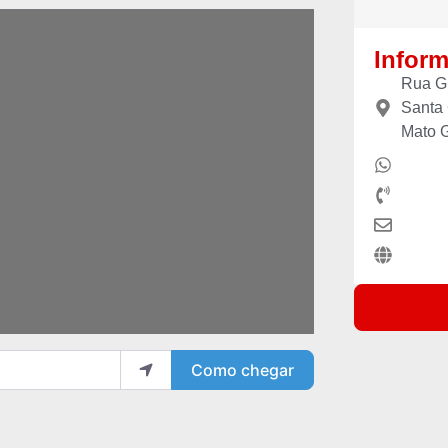
Infor
Rua Gr
Santa 
Mato G
Como chegar