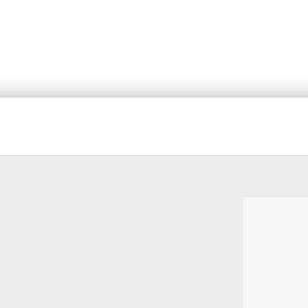




