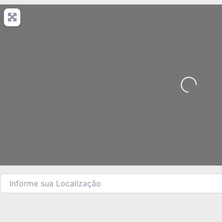
Carregando...
Informe sua Localização