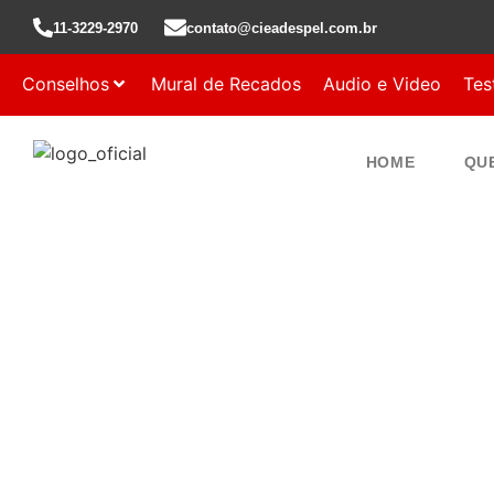
11-3229-2970
contato@cieadespel.com.br
Conselhos
Mural de Recados
Audio e Video
Tes
HOME
QU
ASSEMBLEIA DE
Rua Gregóri