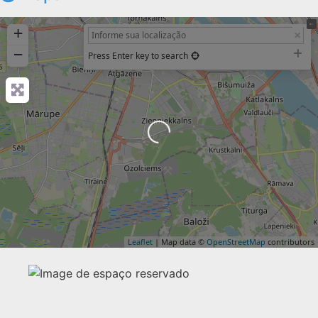
+
−
Press Enter key to search
Carregando...
Leaflet
| Map data ©
OpenStreetMap
contributors