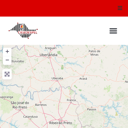
Conselhos
Mural de Recados
+
Audio e Video
−
Testemunhos
Sirem
Escola Bíblica
Galeria de Fotos