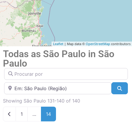
Leaflet
| Map data ©
OpenStreetMap
contributors
Todas as São Paulo in São
Paulo
Procurar por
Perto de
Pesq
Showing São Paulo 131-140 of 140
Newer posts
1
…
14