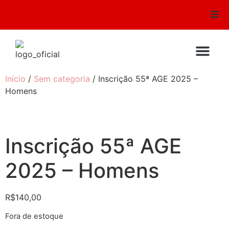
Conselhos
Mural de Recados
QUEM SOMO
IGREJAS FIL
FALE CO
Início
/
Sem categoria
/ Inscrição 55ª AGE 2025 –
Homens
Audio e Video
Testemunhos
Inscrição 55ª AGE
Sirem
2025 – Homens
Escola Bíblica
R$
140,00
Galeria de Fotos
Fora de estoque