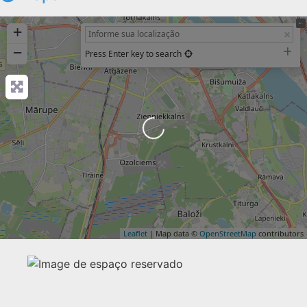
+
−
Press Enter key to search
Carregando...
Leaflet
| Map data ©
OpenStreetMap
contributors