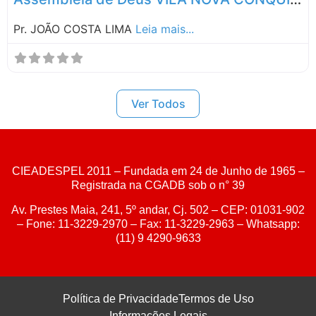
Pr. JOÃO COSTA LIMA
Leia mais...
Ver Todos
CIEADESPEL 2011 – Fundada em 24 de Junho de 1965 –
Registrada na CGADB sob o n° 39
Av. Prestes Maia, 241, 5º andar, Cj. 502 – CEP: 01031-902
– Fone: 11-3229-2970 – Fax: 11-3229-2963 – Whatsapp:
(11) 9 4290-9633
Política de Privacidade
Termos de Uso
Informações Legais