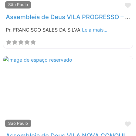
M
São Paulo
Assembleia de Deus VILA PROGRESSO – SP
Pr. FRANCISCO SALES DA SILVA
Leia mais...
M
São Paulo
Assembleia de Deus VILA NOVA CONQUISTA – SP