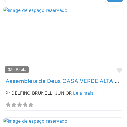
Rio de Janeiro
Rio Grande do Sul
Roraima
Santa Catarina
São Paulo
M
São Paulo
Assembleia de Deus CASA VERDE ALTA – SP
Pr DELFINO BRUNELLI JUNIOR
Leia mais...