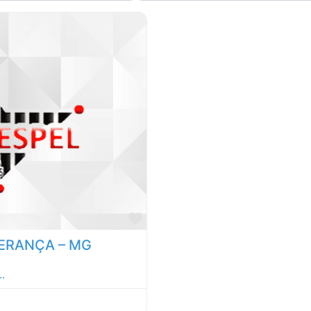
Marcar como Favorito
PERANÇA – MG
..