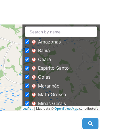
Amazonas
Bahia
Ceará
Espírito Santo
Goiás
Maranhão
Mato Grosso
Minas Gerais
Leaflet
| Map data ©
OpenStreetMap
contributors
Pará
Paraíba
Pesquisar