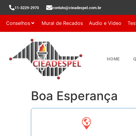
11-3229-2970
contato@cieadespel.com.br
Conselhos
Mural de Recados
Audio e Video
Tes
HOME
Boa Esperança