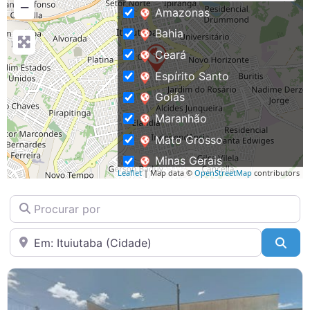
Notícias
−
Amazonas
Bahia
Downloads
Ceará
Espírito Santo
Bíblia Online
Goiás
Maranhão
Mato Grosso
Minas Gerais
Leaflet
| Map data ©
OpenStreetMap
contributors
Pará
Procurar por
Paraíba
Paraná
Perto de
Pesq
Pernambuco
Rio de Janeiro
Rio Grande do Sul
Roraima