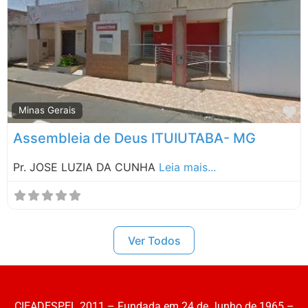
Santa Catarina
São Paulo
M
Minas Gerais
Assembleia de Deus ITUIUTABA- MG
Pr. JOSE LUZIA DA CUNHA
Leia mais...
Ver Todos
CIEADESPEL 2011 – Fundada em 24 de Junho de 1965 –