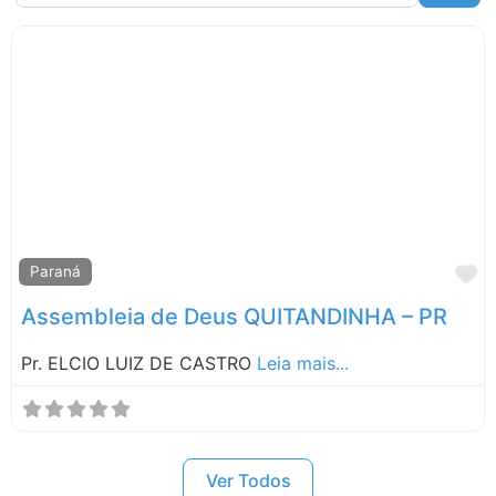
Pernambuco
Rio de Janeiro
Rio Grande do Sul
Roraima
Santa Catarina
São Paulo
M
Paraná
Assembleia de Deus QUITANDINHA – PR
Pr. ELCIO LUIZ DE CASTRO
Leia mais...
Ver Todos