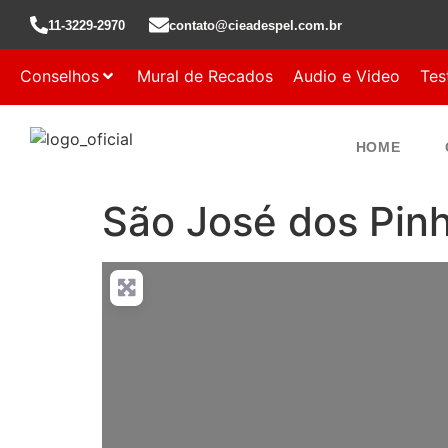
11-3229-2970
contato@cieadespel.com.br
Conselhos
Mural de Recados
Audio e Video
Tes
HOME
São José dos Pinh