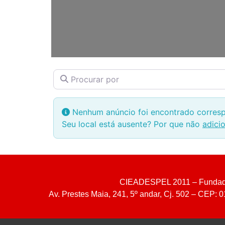
Procurar por
Nenhum anúncio foi encontrado corresp
Seu local está ausente? Por que não
adici
CIEADESPEL 2011 – Fundada
Av. Prestes Maia, 241, 5º andar, Cj. 502 – CEP: