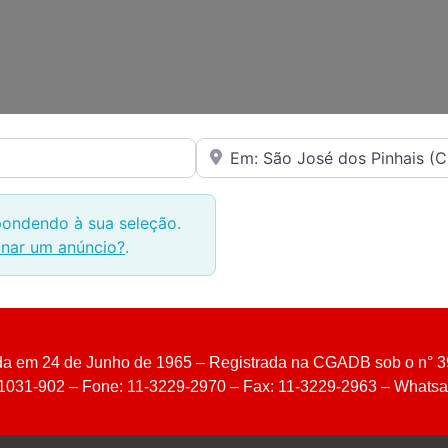
Perto de
ondendo à sua seleção.
onar um anúncio?
.
 em 24 de Junho de 1965 – Registrada na CGADB sob o n° 3
 01031-902 – Fone: 11-3229-2970 – Fax: 11-3229-2963 – Whatsa