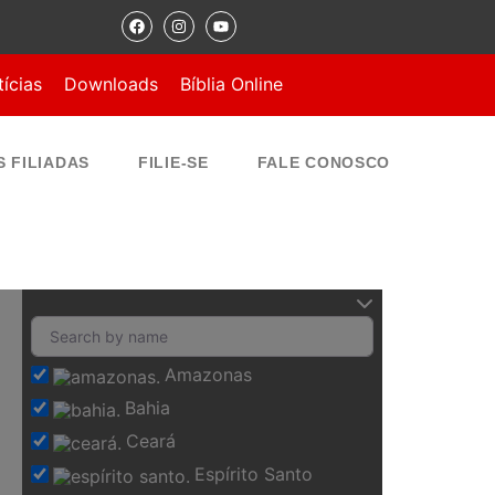
ícias
Downloads
Bíblia Online
S FILIADAS
FILIE-SE
FALE CONOSCO
Amazonas
Bahia
Ceará
Espírito Santo