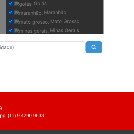
Goiás
Maranhão
Mato Grosso
Minas Gerais
Pará
Pesquisar
Paraíba
Paraná
Pernambuco
Rio de Janeiro
Rio Grande do Sul
Roraima
Santa Catarina
9
São Paulo
pp: (11) 9 4290-9633