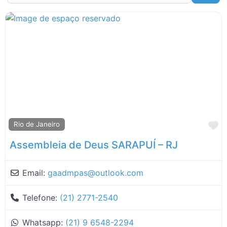
Rio de Janeiro
Rio Grande do Sul
Roraima
Santa Catarina
São Paulo
M
Rio de Janeiro
Assembleia de Deus SARAPUÍ – RJ
Email:
gaadmpas
@
outlook.com
Telefone:
(21) 2771-2540
Whatsapp:
(21) 9 6548-2294