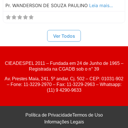
Pr. WANDERSON DE SOUZA PAULINO
Leia mais...
Ver Todos
CIEADESPEL 2011 – Fundada em 24 de Junho de 1965 –
Registrada na CGADB sob o n° 39
Av. Prestes Maia, 241, 5º andar, Cj. 502 – CEP: 01031-902
– Fone: 11-3229-2970 – Fax: 11-3229-2963 – Whatsapp:
(11) 9 4290-9633
Política de Privacidade
Termos de Uso
Informações Legais