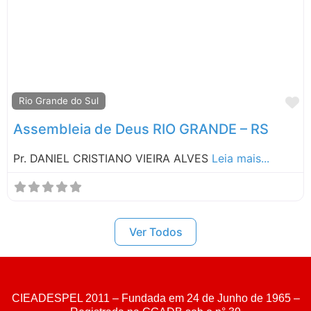
Santa Catarina
São Paulo
M
Rio Grande do Sul
Assembleia de Deus RIO GRANDE – RS
Pr. DANIEL CRISTIANO VIEIRA ALVES
Leia mais...
Ver Todos
CIEADESPEL 2011 – Fundada em 24 de Junho de 1965 –