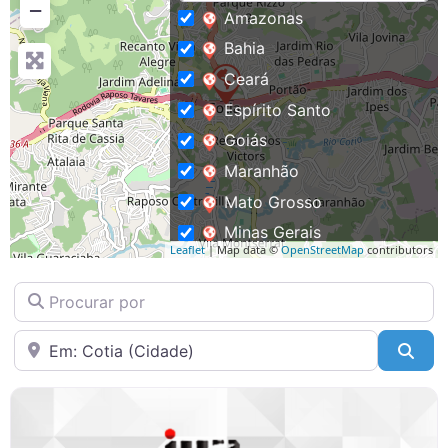
Notícias
−
Amazonas
Bahia
Downloads
Ceará
Espírito Santo
Bíblia Online
Goiás
Maranhão
Mato Grosso
Minas Gerais
Leaflet
| Map data ©
OpenStreetMap
contributors
Pará
Procurar por
Paraíba
Paraná
Perto de
Pesq
Pernambuco
Rio de Janeiro
Rio Grande do Sul
Roraima