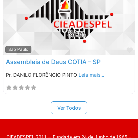
Santa Catarina
São Paulo
M
São Paulo
Assembleia de Deus COTIA – SP
Pr. DANILO FLORÊNCIO PINTO
Leia mais...
Ver Todos
CIEADESPEL 2011 – Fundada em 24 de Junho de 1965 –