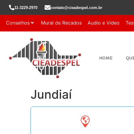
11-3229-2970
contato@cieadespel.com.br
Conselhos
Mural de Recados
Audio e Video
Tes
HOME
QU
Jundiaí