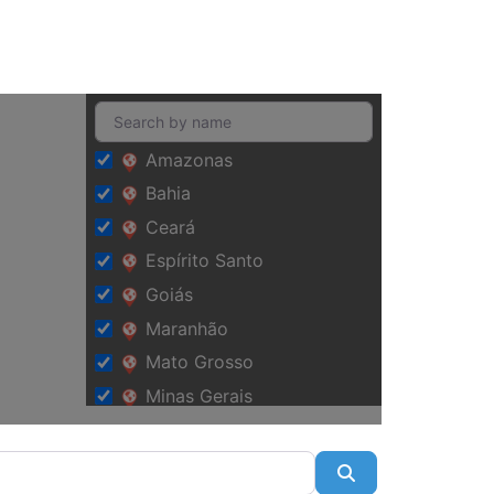
Amazonas
Bahia
Ceará
Espírito Santo
Goiás
Maranhão
Mato Grosso
Minas Gerais
Pará
Paraíba
Pesquisar