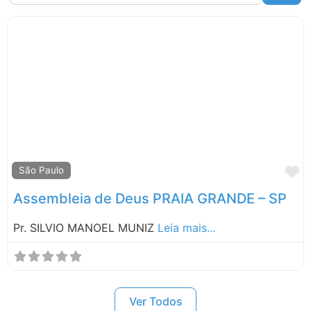
Pernambuco
Rio de Janeiro
Rio Grande do Sul
Roraima
Santa Catarina
São Paulo
M
São Paulo
Assembleia de Deus PRAIA GRANDE – SP
Pr. SILVIO MANOEL MUNIZ
Leia mais...
Ver Todos