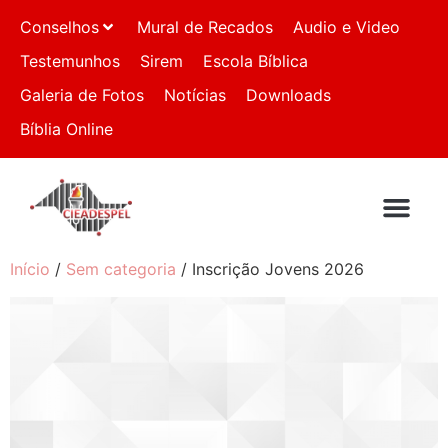
Conselhos
Mural de Recados
Audio e Video
Testemunhos
Sirem
Escola Bíblica
Galeria de Fotos
Notícias
Downloads
Bíblia Online
QUEM SOMO
IGREJAS FIL
FALE CO
Início
/
Sem categoria
/ Inscrição Jovens 2026