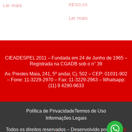
Ler mais
R$
100,00
Ler mais
CIEADESPEL 2011 – Fundada em 24 de Junho de 1965 –
Registrada na CGADB sob o n° 39
Av. Prestes Maia, 241, 5º andar, Cj. 502 – CEP: 01031-902
– Fone: 11-3229-2970 – Fax: 11-3229-2963 – Whatsapp:
(11) 9 4290-9633
Política de Privacidade
Termos de Uso
Informações Legais
Todos os direitos reservados – Desenvolvido por
Webzoe